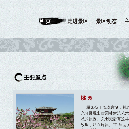
首 页
走进景区
景区动态
主要景点
桃 园
桃园位于碑廊东侧，桃园
充分展现出古园林建筑艺
域的原因。关羽死后有这样
故里，功在许昌。”许昌是