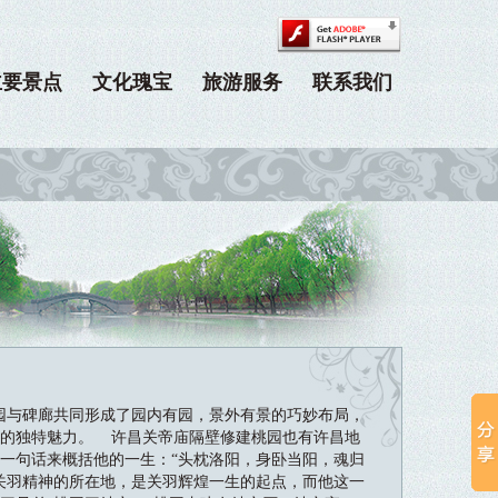
主要景点
文化瑰宝
旅游服务
联系我们
与碑廊共同形成了园内有园，景外有景的巧妙布局，
术的独特魅力。 许昌关帝庙隔壁修建桃园也有许昌地
一句话来概括他的一生：“头枕洛阳，身卧当阳，魂归
关羽精神的所在地，是关羽辉煌一生的起点，而他这一