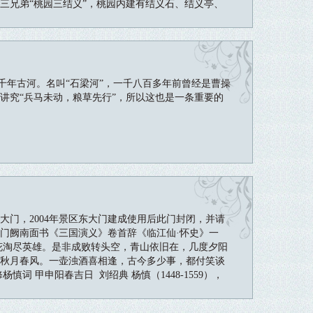
三兄弟“桃园三结义”，桃园内建有结义石、结义亭、
张三兄弟的结义精神。
年古河。名叫“石梁河”，一千八百多年前曾经是曹操
讲究“兵马未动，粮草先行”，所以这也是一条重要的
大门，2004年景区东大门建成使用后此门封闭，并请
门阙南面书《三国演义》卷首辞《临江仙·怀史》一
花淘尽英雄。是非成败转头空，青山依旧在，几度夕阳
秋月春风。一壶浊酒喜相逢，古今多少事，都付笑谈
慎词 甲申阳春吉日 刘绍典 杨慎（1448-1559），
人。明正德六年（1511）殿试第一，授翰林院编撰。
记》、《丹铅总录》、《古音猎要》等，为明中叶文