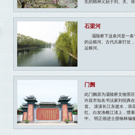
生的精神又始于刘、关、张
结义堂，正是为了纪念刘关
石梁河
灞陵桥下这条河是一条千
的运粮河。古代兵家打仗，
运粮河。
门阙
此门阙原为灞陵桥文物景区
许昌市知名书法家刘绍典在
首。 滚滚长江东逝水，浪
红。白发渔樵江渚上，惯看
中。 明正德进士授翰林编修杨
字用修，号升庵，四川新都
著有《升庵全集》、《滇程